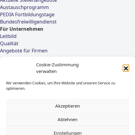
Aktuelle Stellenangebote
Austauschprogramm
PEDIA Fortbildungstage
Bundesfreiwilligendienst
Für Unternehmen
Leitbild
Qualität
Angebote für Firmen
PEDIA – Bildung von Anfang
Cookie-Zustimmung
verwalten
Elmenhorststr. 7
22767 Hamburg
Wir verwenden Cookies, um Ihre Website und unseren Service zu
optimieren.
Tel.: 040-55289253 /
040-3346653-0
Akzeptieren
Fax: 040-18071010
E-Mail:
info@pedia-bildung.de
Ablehnen
Impressum
Einstellungen