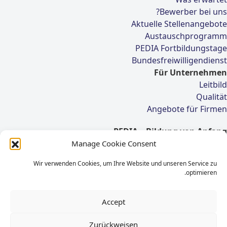
Bewerber bei uns?
Aktuelle Stellenangebote
Austauschprogramm
PEDIA Fortbildungstage
Bundesfreiwilligendienst
Für Unternehmen
Leitbild
Qualität
Angebote für Firmen
PEDIA – Bildung von Anfang
Manage Cookie Consent
Elmenhorststr. 7
22767 Hamburg
Wir verwenden Cookies, um Ihre Website und unseren Service zu
optimieren.
Tel.: 040-55289253 /
040-3346653-0
Accept
Fax: 040-18071010
E-Mail:
info@pedia-bildung.de
Zurückweisen