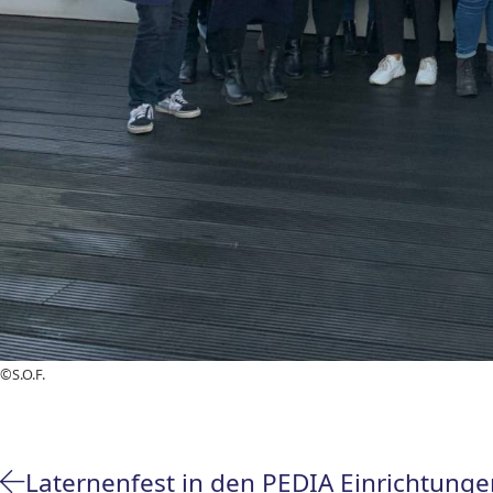
©S.O.F.
Laternenfest in den PEDIA Einrichtunge