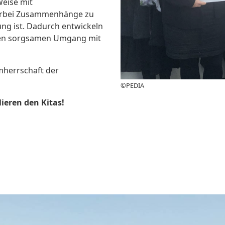
Weise mit
ierbei Zusammenhänge zu
ung ist. Dadurch entwickeln
einen sorgsamen Umgang mit
mherrschaft der
©PEDIA
ieren den Kitas!